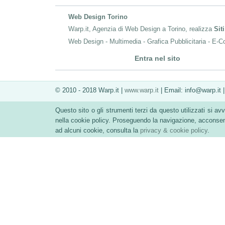
Web Design Torino
Warp.it, Agenzia di Web Design a Torino, realizza
Sit
Web Design - Multimedia - Grafica Pubblicitaria - E-Co
Entra nel sito
© 2010 - 2018 Warp.it |
www.warp.it
| Email: info@warp.it
Questo sito o gli strumenti terzi da questo utilizzati si avv
nella cookie policy. Proseguendo la navigazione, acconsenti
ad alcuni cookie, consulta la
privacy & cookie policy
.